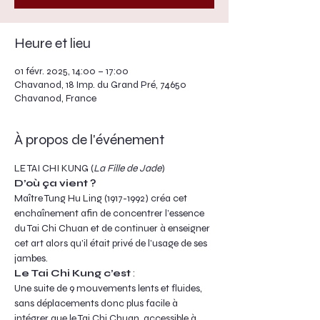
Heure et lieu
01 févr. 2025, 14:00 – 17:00
Chavanod, 18 Imp. du Grand Pré, 74650
Chavanod, France
À propos de l'événement
LE TAI CHI KUNG (
La Fille de Jade
)
D’où ça vient ?
Maître Tung Hu Ling (1917-1992) créa cet 
enchaînement afin de concentrer l’essence 
du Tai Chi Chuan et de continuer à enseigner 
cet art alors qu’il était privé de l’usage de ses 
jambes.
Le Tai Chi Kung c’est
 :
Une suite de 9 mouvements lents et fluides, 
sans déplacements donc plus facile à 
intégrer que le Tai Chi Chuan, accessible à 